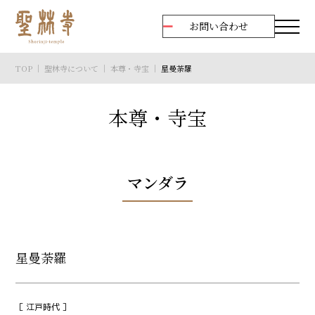
お問い合わせ
TOP
｜
聖林寺について
｜
本尊・寺宝
｜
星曼荼羅
本尊・寺宝
マンダラ
星曼荼羅
［ 江戸時代 ］