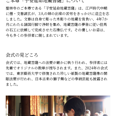
ご本尊「子安延命地蔵菩薩」について
聖林寺のご本尊である「子安延命地蔵菩薩」は、江戸時代中期
に僧・文春諦玄が、3人の姉の出産の苦労をきっかけに造立を志
しました。文春は自身で彫った木彫りの地蔵を背負い、4年7か
月にわたる諸国行脚で浄財を集め、地蔵菩薩の夢告に従い但馬
の石工に依頼して完成させた石像仏です。その優しいお姿は、
今も多くの参拝者に親しまれています。
会式の見どころ
会式では、地蔵菩薩への法要が厳かに執り行われ、参拝者には
先着でオリジナルの散華が授与されます。また、2024年の会式
では、東京藝術大学で修復された珍しい紙製の地蔵菩薩像の開
眼法要が行われ、日本古来の獅子舞などの奉納芸能も披露され
ました。