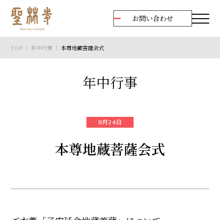
お問い合わせ
TOP
｜
年中行事
｜
本尊地蔵菩薩会式
年中行事
8月24日
本尊地蔵菩薩会式