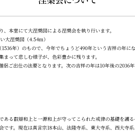
より、本堂にて大涅槃図による涅槃会を執り行います。
い大涅槃図（4.54m）
1536年）のもので、今年でちょうど490年という吉祥の年
集まって悲しむ様子が、色彩豊かに残ります。
僧侶ご出仕の法要となります。次の吉祥の年は10年後の2036
である叡辯和上と一源和上が守ってこられた戒律の基礎を護る
会です。現在は真言宗18本山、法隆寺系、東大寺系、西大寺系